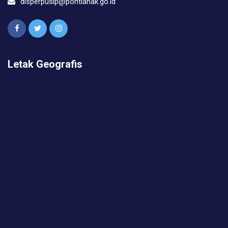
disperpusip@pontianak.go.id
Letak Geografis