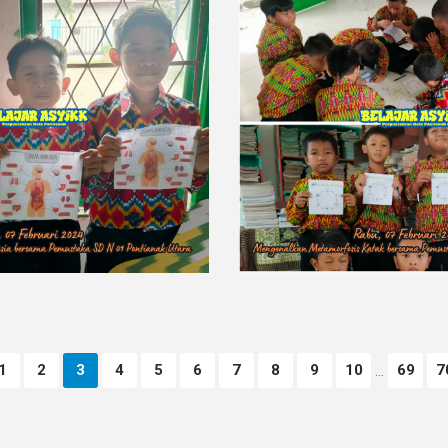
1
2
3
4
5
6
7
8
9
10
69
7
...