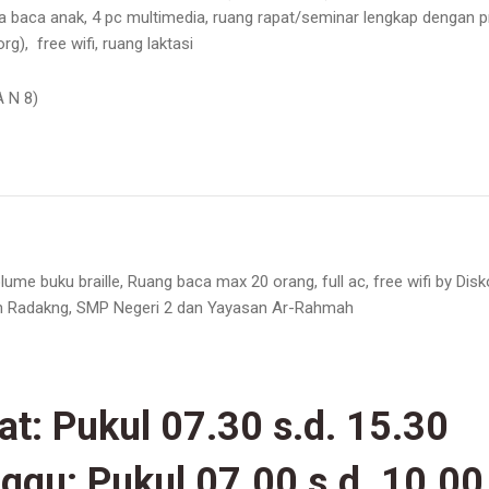
a baca anak, 4 pc multimedia, ruang rapat/seminar lengkap dengan p
g), free wifi, ruang laktasi
 N 8)
me buku braille, Ruang baca max 20 orang, full ac, free wifi by Dis
 Radakng, SMP Negeri 2 dan Yayasan Ar-Rahmah
at:
Pukul 07.30 s.d. 15.30
nggu:
Pukul 07.00 s.d. 10.00